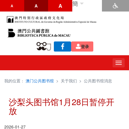
簡
A
A
A
登录
Togg
navig
我的位置：
澳门公共图书馆
>
关于我们
>
公共图书馆消息
沙梨头图书馆1月28日暂停开
放
2026-01-27