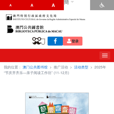
簡
A
A
A
登录
Toggl
navig
我的位置：
澳门公共图书馆
>
推广活动
>
活动类型
>
2025年
“节庆齐齐乐—亲子阅读工作坊” (11-12月)