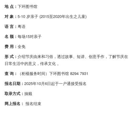
地 点：
下环图书馆
对 象：
5-10 岁亲子 (2015至2020年出生之儿童)
语 言：
粤语
名 额：
每场15对亲子
费 用：
全免
形 式：
介绍节庆由来和习俗，透过故事、短讲、创意手作，了解节庆在
日常生活中的意义，传承文化 。
查 询：
（柜檯服务时间）下环图书馆 8294 7931
报名日期：
2025年10月6日起于一户通接受报名
取录方式：
抽籤
网上报名：
报名结束