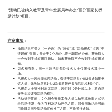
*活动已被纳入教育及青年发展局举办之“百分百家长奬
励计划”项目。
注意事项
：
抽籤结果可登入【一户通】的 “通知” 或 “活动报名” 点选 “申
请记录” 查阅，并会于文化局公共图书馆网站公佈。获录取人
士会收到手机短讯以确认，如未获录取不会收到手机短讯通
知。
因名额有限，同一主题活动每位报名人士仅限报名其中一
场。
已报名人士若未能出席活动，敬请于活动举办前2天通知图书
馆人员，无故缺席累计达2次者将暂停参加活动权利3个月。
已报名人士请准时出席活动，若迟到10分钟或以上，将自动
丧失参加该项活动的权利。
活动进行期间，文化局会安排工作人员以拍照或录影方式记
录活动情况，作为存档及活动评估之用。部分图像纪录可能
用作日后同类型活动宣传推广之用，不作另行通知。