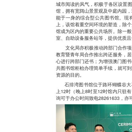
城市阅读的风气，积极于各区设置图
馆，拥有宽阔山景景观及中庭内园，环
能于一身的综合型公共图书馆。现有馆藏
上，该馆着重空间环境的塑造，除个
馆成为区内的重要公共场所。除一般
室、自助设备服务站等，提供优质且
文化局亦积极推动跨部门合作项目
教育暨青年局合作推出跨还服务，居
心进行跨部门还书；为增强澳门图书
共图书馆柜枱办理简单手续，就可到
资源的目的。
石排湾图书馆位于路环蝴蝶谷大马路
上12时（晚上8时至12时馆内只
询可于办公时间致电28261633，亦可浏览