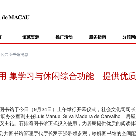
页
馆藏资源
推广活动
服务指南
分馆网
>
公共图书馆消息
用 集学习与休闲综合功能 提供优
书馆于今日（9月24日）上午举行开幕仪式，社会文化司司长
主任Luís Manuel Silva Madeira de Carva
安主礼。石排湾图书馆正式投入使用，为居民提供优质的阅读体
共图书馆管理厅代厅长罗子强带领参观，瞭解图书馆的空间配