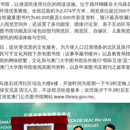
书馆，以便居民使用社区的阅读设施。位于路环蝴蝶谷大马路
境优美雅致。全馆总面积为2,074平方米，阅览座位超过30
量图书约为40,000册及3,500件影音资料，预计最高馆藏量可
人阅览空间外，还设置了多功能室、团体讨论室、亲子互动区
图书馆功能及区域包括报刊阅览区、阅览区、自修区、儿童阅
便民的阅读体验与空间。
，提供更优质的文化服务。为方便人口日渐增多的北区及氹仔
民可于文化局辖下所有图书馆（议事亭藏书楼外）以及教青局
馆的网络联繫，文化局与澳门大学图书馆合作推行“馆际互借”及“
澳门大学图书馆借阅其图书资料，以及申请图书及期刊之篇章
石排湾社区综合大楼6楼，开放时间为星期一下午2时至晚上
驻有保安员及清洁人员，不设馆员轮值服务；农历除夕下午2时后
澳门公共图书馆网站 www.library.gov.mo。