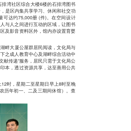
石排湾社区综合大楼6楼的石排湾图书
0个，是区内集共享学习、休闲和社交功
达约75,000册 (件)。在空间设计
等人与人之间进行互动的区域，让图书
览区及影音资料区外，馆内亦设置育婴
湖畔大厦公屋群居民阅读，文化局与
辖下之成人教育中心及湖畔综合活动中
文献传递”服务，居民只需于文化局公
复印本，透过资源共享，达至善用公共
12时，星期二至星期日早上8时至晚
至农历年初一、二及三期间休馆）。查