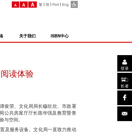
A
A
繁
簡
Port
Eng
A
络
关于我们
ISBN中心
登录
质阅读体验
长者
谭俊荣、文化局局长穆欣欣、市政署
lho、房屋局公共房屋厅厅长陈华强及教育暨青
验与空间。
置及服务设备。文化局一直致力推动