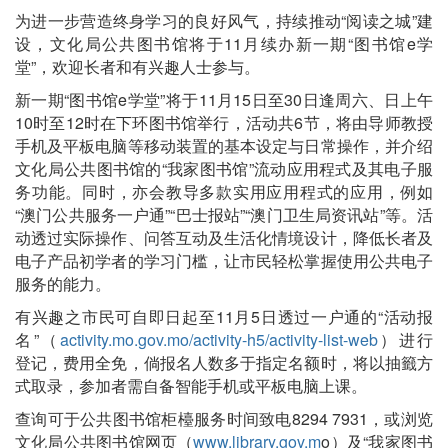
为进一步营造终身学习的良好风气，持续推动“阅读之城”建
设，文化局公共图书馆将于11月续办新一期“图书馆e学
堂”，欢迎长者和有兴趣人士参与。
新一期“图书馆e学堂”将于11月15日至30日逢周六、日上午
10时至12时在下环图书馆举行，活动共6节，将由导师教授
手机及平板电脑等移动装置的基本设定与日常操作，并介绍
文化局公共图书馆的“我家图书馆”流动应用程式及其电子服
务功能。同时，亦会教导多款实用应用程式的应用，例如
“澳门公共服务一户通”“巴士报站”“澳门卫生局资讯站”等。活
动透过实际操作、问答互动及生活化情境设计，降低长者及
电子产品初学者的学习门槛，让市民轻松掌握使用公共电子
服务的能力。
有兴趣之市民可自即日起至11月5日透过一户通的“活动报
名”（
activity.mo.gov.mo/activity-h5/activity-list-web
）进行
登记，费用全免，倘报名人数多于指定名额时，将以抽籤方
式取录，参加者需自备智能手机或平板电脑上课。
查询可于公共图书馆柜檯服务时间致电8294 7931，或浏览
文化局公共图书馆网页（
www.library.gov.m
o）及“我家图书