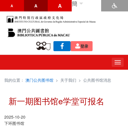
簡
A
A
A
登录
Togg
navig
我的位置：
澳门公共图书馆
>
关于我们
>
公共图书馆消息
新一期图书馆e学堂可报名
2025-10-20
下环图书馆