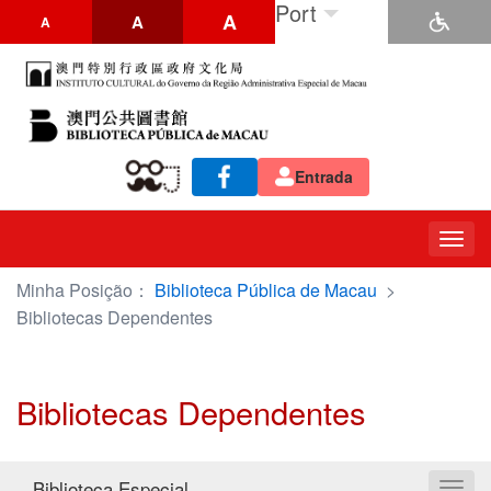
Port
A
A
A
Entrada
Togg
navig
Minha Posição：
Biblioteca Pública de Macau
>
Bibliotecas Dependentes
Bibliotecas Dependentes
Biblioteca Especial