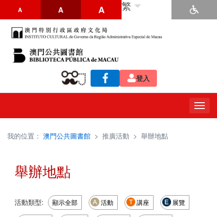
繁
A
A
A
登入
Togg
navig
我的位置：
澳門公共圖書館
>
推廣活動
>
舉辦地點
舉辦地點
活動類型:
顯示全部
活動
講座
展覽