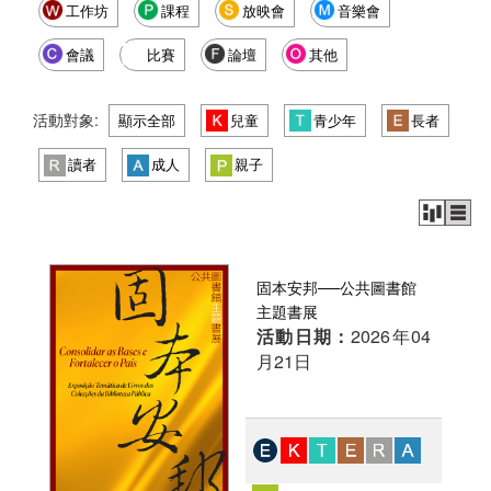
工作坊
課程
放映會
音樂會
會議
比賽
論壇
其他
活動對象:
顯示全部
兒童
青少年
長者
讀者
成人
親子
固本安邦──公共圖書館
主題書展
活動日期：
2026年04
月21日