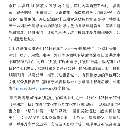
今屆“共讀月”以“閱讀 × 運動”為主題，活動內容涵蓋工作坊、讀書
會、親子閱讀、主題書展、文創市集、頒獎典禮等，精彩紛呈，適
合各年齡層參與。為結合迎接“十五運會及殘特奧會”的熱潮，特別推
出一系列融合運動元素的閱讀活動，包括運動專題講座、運動主題
館藏書展、體育表演、運動挑戰等，讓市民既能享受閱讀樂趣，又
能感受運動魅力。
活動啟動儀式將於4月23日在澳門文化中心廣場舉行，並聯動香港、
深圳、廣州、東莞、南寧、海口等多個城市舉辦“粵港澳桂瓊‘共讀半
小時’閱讀活動”。同時，“共讀月”現正進行“共讀點”招募，報名期由即
日起至4月30日，歡迎社會各界踴躍參與，自發組織閱讀活動，推動
城際閱讀，共襄盛舉，攜手打造書香城市。有興趣參加的單位可於
文化局公共圖書館（議事亭藏書樓除外）索取或下載報名表，並電
郵至
macaolib@icm.gov.mo
提交報名。
“澳門圖書館周”作為“共讀月”的重點活動之一，將於4月26日至27日
（星期六、日）在澳門文化中心及文化中心廣場舉行。活動匯集 “好
書交換”、“期刊熱賣”、“期刊漂流”、圖書展銷活動（設有折扣優
惠）、文化局早期出版物派送活動、工作坊、遊戲攤位、閱讀活
動、戶外及室內閱讀區、市集及美食攤位等，現場更設有舞台演出