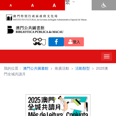
繁
A
A
A
登入
Toggl
navig
我的位置：
澳門公共圖書館
>
推廣活動
>
活動類型
>
2025澳
門全城共讀月