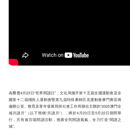
為響應4月23日“世界閱讀日”，文化局攜手第十五屆全國運動會及全
國第十二屆殘疾人運動會暨第九屆特殊奧林匹克運動會澳門賽區籌
備辦公室、教育及青年發展局與社會工作局聯合主辦的“2025澳門全
城共讀月”（以下簡稱“共讀月”），將於4月23日至5月22日期間舉
行，共有逾百場閱讀活動，推廣全民閱讀風氣，全力打造“閱讀之
城”。