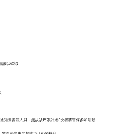
短訊以確認
課
目
天通知圖書館人員，無故缺席累計達2次者將暫停參加活動
上，將自動喪失參加該項活動的權利。