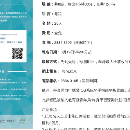
場 數：
共8節，每節1小時30分，合共12小時
語 言：
粵語
名 額：
25人
費 用：
全免
查 詢：
2884 3105（開館時間）
報名日期：
3月19日9時30分起
取錄方式：
先到先得，額滿即止，獲錄取人士將收到
網上報名：
報名結束
電話報名：
2884 3105（開館時間）
備註：學員需自行攜帶IOS系統的手機或平板電腦上
此課程已被納入教育暨青年局“終身學習獎勵計劃”項
注意事項：
1.已報名人士若未能出席活動，敬請於活動舉辦前2
權利3個月。
2.已報名人士請準時出席活動，若遲到10分鐘或以