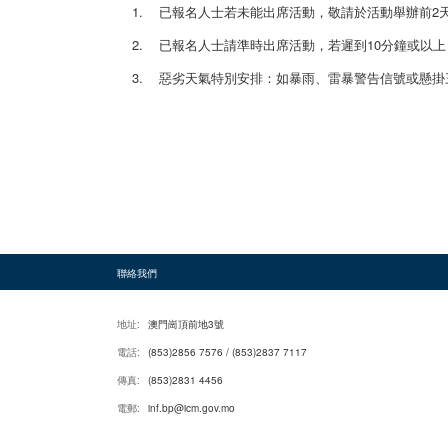
1. 已報名人士若未能出席活動，敬請於活動舉辦前2
2. 已報名人士請準時出席活動，若遲到10分鐘或以
3. 惡劣天氣特別安排：如暴雨、雷暴警告信號或懸
聯絡我們
地址:
澳門崗頂前地3號
電話:
(853)2856 7576 / (853)2837 7117
傳真:
(853)2831 4456
電郵:
inf.bp@icm.gov.mo