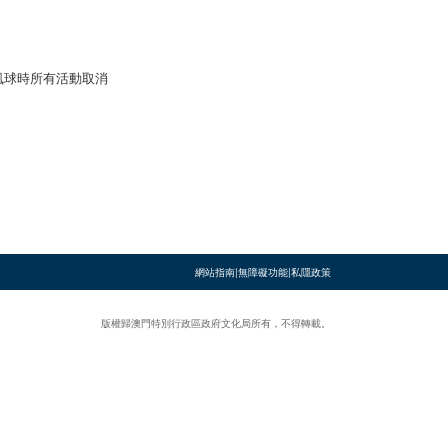
風球時所有活動取消
網站指南
|
無障礙功能
|
私隱政策
版權歸澳門特別行政區政府文化局所有，不得轉載。