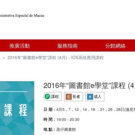
推廣活動
服務指南
分館網絡
型
>
2016年“圖書館e學堂”課程 (4月) - IOS系統應用課程
2016年“圖書館e學堂”課程 (
課程
長者
成人
日 期：
4月5，7，12，14，19 ，21，26，28日(逢
時 間：
19:00 - 20:30
地 點：
氹仔圖書館