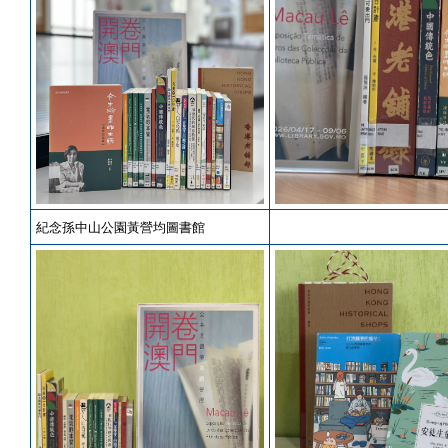
紀念孫中山公園黃營均圖書館