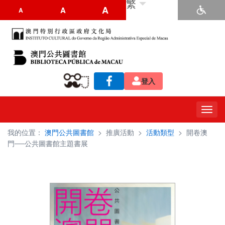
繁
A
A
A
登入
Toggl
navig
我的位置：
澳門公共圖書館
>
推廣活動
>
活動類型
>
開卷澳
門──公共圖書館主題書展