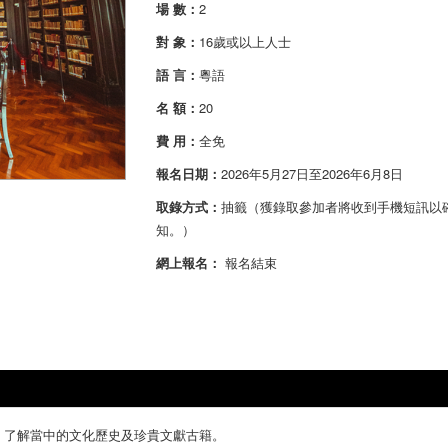
場 數：
2
對 象：
16歲或以上人士
語 言：
粵語
名 額：
20
費 用：
全免
報名日期：
2026年5月27日至2026年6月8日
取錄方式：
抽籤（獲錄取參加者將收到手機短訊以
知。）
網上報名：
報名結束
，了解當中的文化歷史及珍貴文獻古籍。