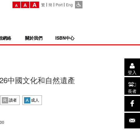
A
A
繁
簡
Port
Eng
A
館網絡
關於我們
ISBN中心
登入
26中國文化和自然遺產
長者
讀者
成人
00