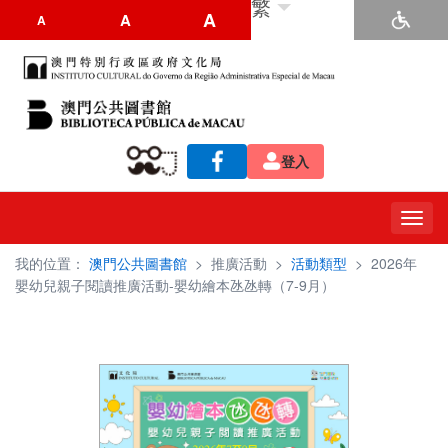
繁
A
A
A
登入
Toggl
navig
我的位置：
澳門公共圖書館
>
推廣活動
>
活動類型
>
2026年
嬰幼兒親子閱讀推廣活動-嬰幼繪本氹氹轉（7-9月）