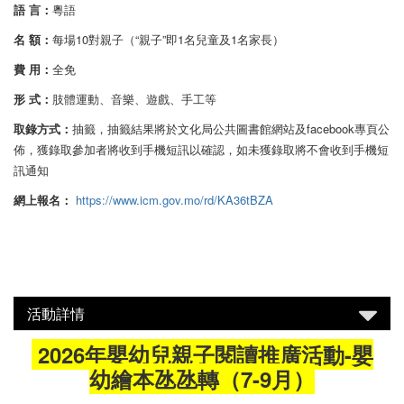
語 言：
粵語
名 額：
每場10對親子（“親子”即1名兒童及1名家長）
費 用：
全免
形 式：
肢體運動、音樂、遊戲、手工等
取錄方式：
抽籤，抽籤結果將於文化局公共圖書館網站及facebook專頁公
佈，獲錄取參加者將收到手機短訊以確認，如未獲錄取將不會收到手機短
訊通知
網上報名：
https://www.icm.gov.mo/rd/KA36tBZA
活動詳情
2026年嬰幼兒親子閱讀推廣活動-嬰
幼繪本氹氹轉（7-9月）