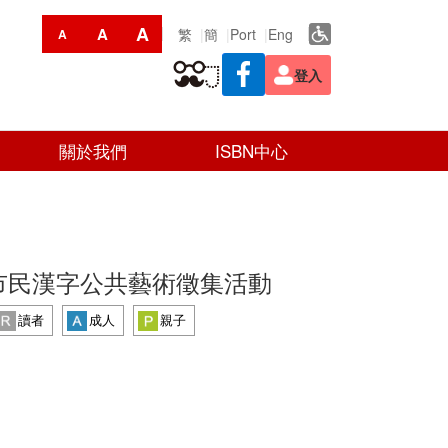
A
A
繁
簡
Port
Eng
A
登入
關於我們
ISBN中心
市民漢字公共藝術徵集活動
讀者
成人
親子