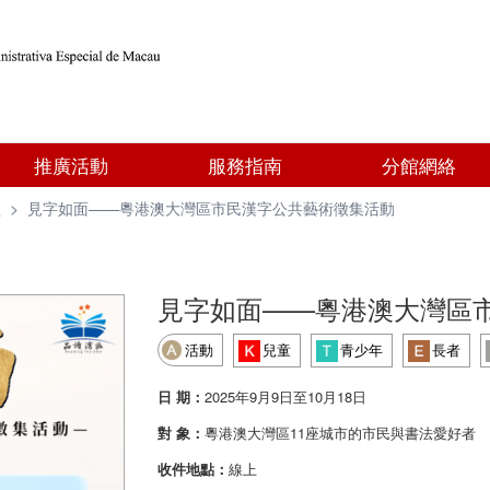
推廣活動
服務指南
分館網絡
型
>
見字如面——粵港澳大灣區市民漢字公共藝術徵集活動
見字如面——粵港澳大灣區
活動
兒童
青少年
長者
日 期：
2025年9月9日至10月18日
對 象：
粵港澳大灣區11座城市的市民與書法愛好者
收件地點：
線上