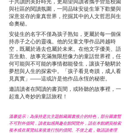
子共讀的美好時光，更期望與讀者攜手營造校園
與社區的閱讀氛圍，一同品味安徒生筆下歡樂與
深意並存的童真世界，挖掘其中的人文哲思與生
命奧秘。
安徒生的名字不僅為孩子熟知，更屬於每一個保
持赤子之心的靈魂。他的兒童文學作品跨越時
空，既屬於過去也屬於未來。在他文字優美、語
言生動、故事充滿無限想像力的童話世界裡，任
何可能與不可能的事情都能發生，讓孩子馳騁於
夢想與人生的探索中。「孩子看見奇蹟，成人看
見真實」——這或許是他作品永恆的秘密。
邀請讀者在閱讀的書頁間，或聆聽的故事裡，一
起進入奇妙的童話旅程！
溫馨提示：為保持是次主題館藏圖書推介的特色，部分圖書暫
不可對外借閱，讀者如感興趣在館閱覽外，請在本館網頁檢索
複本或在展覽結束後進行預約借閱。不便之處，敬請讀者理