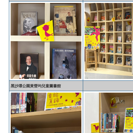
黑沙環公園黃營均兒童圖書館