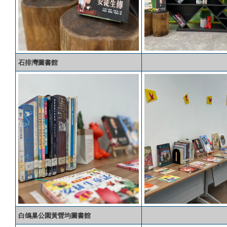
石排灣圖書館
白鴿巢公園黃營均圖書館