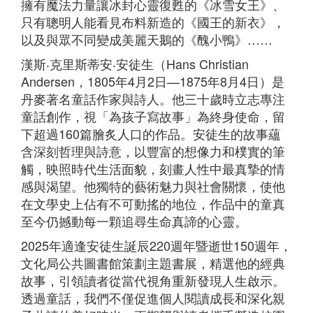
擁有魔法力量讓冰封心靈復甦的《冰雪女王》、
只有聰明人能看見布料新造的《國王的新衣》，
以及與眾不同變成美麗天鵝的《醜小鴨》……
漢斯‧克里斯蒂安‧安徒生（Hans Christian
Andersen，1805年4月2日—1875年8月4日）是
丹麥著名童話作家與詩人。他三十歲時立志專注
童話創作，視「為孩子寫故事」為終身使命，留
下超過160篇膾炙人口的作品。安徒生的故事蘊
含深刻哲理與詩意，以豐富的想像力和樸實的筆
觸，映照時代生活面貌，刻畫人性中最真摯的情
感與渴望。他獨特的藝術魅力與社會關懷，使他
在文學史上佔有不可動搖的地位，作品中的童真
至今仍撼動每一顆追尋生命真諦的心靈。
2025年適逢安徒生誕辰220週年暨逝世150週年，
文化局公共圖書館策劃主題書展，精選他的經典
故事，引領讀者從當代視角重新發現人生啟示。
透過童話，我們不僅促進個人閱讀成長和深化親