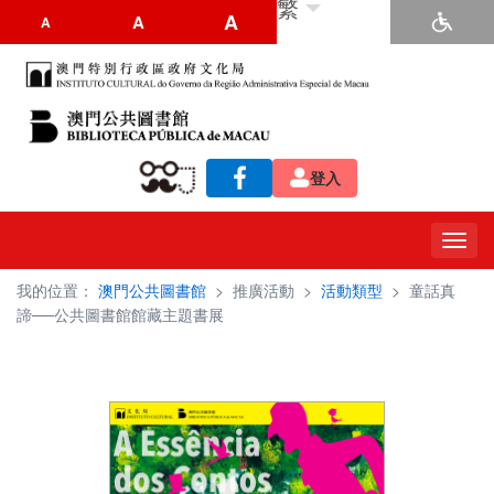
繁
A
A
A
登入
Toggl
navig
我的位置：
澳門公共圖書館
>
推廣活動
>
活動類型
>
童話真
諦──公共圖書館館藏主題書展