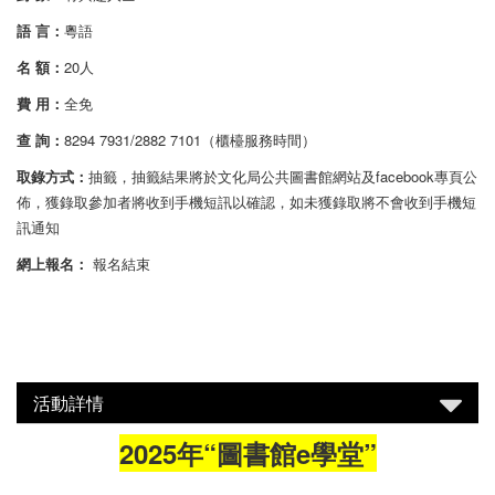
語 言：
粵語
名 額：
20人
費 用：
全免
查 詢：
8294 7931/2882 7101（櫃檯服務時間）
取錄方式：
抽籤，抽籤結果將於文化局公共圖書館網站及facebook專頁公
佈，獲錄取參加者將收到手機短訊以確認，如未獲錄取將不會收到手機短
訊通知
網上報名：
報名結束
活動詳情
2025年“圖書館e學堂”