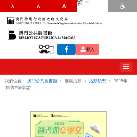
繁
A
A
A
登入
Toggl
navig
我的位置：
澳門公共圖書館
>
推廣活動
>
活動類型
>
2025年
“圖書館e學堂”