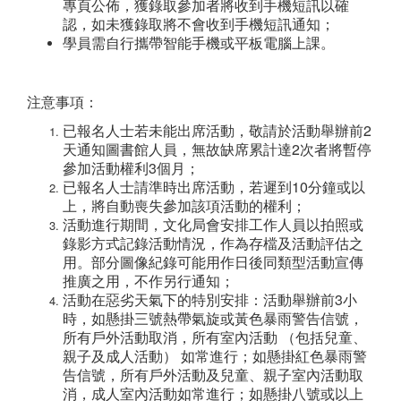
專頁公佈，獲錄取參加者將收到手機短訊以確
認，如未獲錄取將不會收到手機短訊通知；
學員需自行攜帶智能手機或平板電腦上課。
注意事項：
已報名人士若未能出席活動，敬請於活動舉辦前2
天通知圖書館人員，無故缺席累計達2次者將暫停
參加活動權利3個月；
已報名人士請準時出席活動，若遲到10分鐘或以
上，將自動喪失參加該項活動的權利；
活動進行期間，文化局會安排工作人員以拍照或
錄影方式記錄活動情況，作為存檔及活動評估之
用。部分圖像紀錄可能用作日後同類型活動宣傳
推廣之用，不作另行通知；
活動在惡劣天氣下的特別安排：活動舉辦前3小
時，如懸掛三號熱帶氣旋或黃色暴雨警告信號，
所有戶外活動取消，所有室內活動 （包括兒童、
親子及成人活動） 如常進行；如懸掛紅色暴雨警
告信號，所有戶外活動及兒童、親子室內活動取
消，成人室內活動如常進行；如懸掛八號或以上