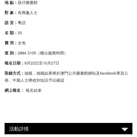
地 點：
氹仔圖書館
對 象：
有興趣人士
語 言：
粵語
名 額：
20
費 用：
全免
查 詢：
2884 3105（櫃台服務時間）
報名日期：
9月23日至10月27日
取錄方式：
抽籤，抽籤結果將於澳門公共圖書館網站及facebook專頁公
佈，中籤人士將收到短訊予以確認
網上報名：
報名結束
活動詳情