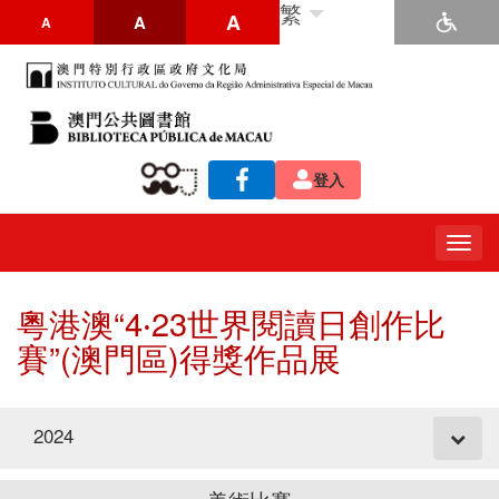
繁
A
A
A
登入
Togg
navig
粵港澳“4‧23世界閱讀日創作比
賽”(澳門區)得獎作品展
2024