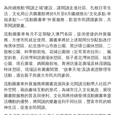
為持續推動“閱讀之城”建設，讓閱讀走進社區、扎根日常生
活，文化局公共圖書館將於5月至6月繼續推出“文化多點‧幸
福多點”──“流動圖書車”外展服務，歡迎市民踴躍參與，共
享閱讀樂趣。
流動圖書車每月不定期駛入澳門各區，提供便捷的外展服
務，方便市民就近使用。圖書車將於上述期間分別駐點氹仔
海濱休憩區、紀念孫中山市政公園、黑沙環公園休憩區、二
龍喉公園、科學館前地、花城公園側（近哥英布拉街）、瘋
堂斜巷、石排灣和諧廣場休憩區、筷子基北灣休憩區、祐漢
公園、塔石廣場、媽閣廟前地、青洲坊蓮花廣場及林茂塘臨
時休憩區。現場設有圖書閱覽、“故事天地”及讀者證辦理等
活動，適合親子與廣大市民共同參與。
流動圖書車外展服務將圖書資源與多元閱讀活動帶入社區戶
外空間，藉由趣味互動的形式，為城市注入文化氣息，展現
圖書館服務的普及與便利。文化局將持續發揮流動圖書車靈
活機動的優勢，將閱讀的樂趣送到不同社區，豐富市民的精
神生活，促進全民閱讀。