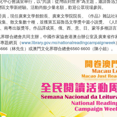
文化中心會議室舉行，以“共讀：從灣區到世界”為主題，邀請魯
灣區文學新經驗。活動尚餘少量名額，歡迎公眾現場參與。
委員，現任廣東文學館館長、廣東文學院院長、《作品》雜誌社
說集、散文集數十種，並獲第五屆魯迅文學獎中篇小說獎、《人
獎、南粵出版獎等。作品譯成英、俄、西、意、日、蒙等多種語言
化界聯合總會共同主辦，中國作家協會港澳台辦公室及廣東省作家協
局專題網頁（
www.library.gov.mo/nationalreadingcampaignweek
 6666（林先生）或澳門文化界聯合總會6560 6600（陳小姐）。