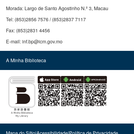
Morada:
Largo de Santo Agostinho N.º 3, Macau
Tel:
(853)2856 7576 / (853)2837 7117
Fax:
(853)2831 4456
E-mail:
inf.bp@icm.gov.mo
A Minha Biblioteca
Mapa do Sítio
|
Acessibilidade
|
Política de Privacidade