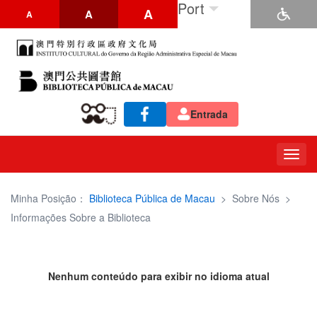
Port
A
A
A
Entrada
Togg
navig
Minha Posição：
Biblioteca Pública de Macau
>
Sobre Nós
>
Informações Sobre a Biblioteca
Nenhum conteúdo para exibir no idioma atual