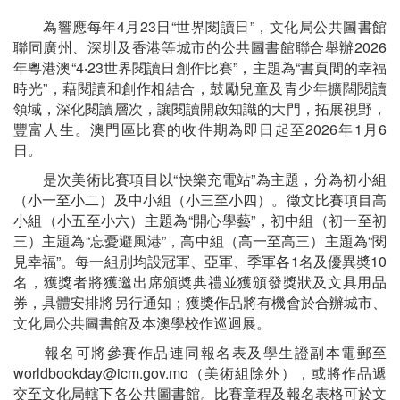
為響應每年4月23日“世界閱讀日”，文化局公共圖書館
聯同廣州、深圳及香港等城市的公共圖書館聯合舉辦2026
年粵港澳“4‧23世界閱讀日創作比賽”，主題為“書頁間的幸福
時光”，藉閱讀和創作相結合，鼓勵兒童及青少年擴闊閱讀
領域，深化閱讀層次，讓閱讀開啟知識的大門，拓展視野，
豐富人生。澳門區比賽的收件期為即日起至2026年1月6
日。
是次美術比賽項目以“快樂充電站”為主題，分為初小組
（小一至小二）及中小組（小三至小四）。徵文比賽項目高
小組（小五至小六）主題為“開心學藝”，初中組（初一至初
三）主題為“忘憂避風港”，高中組（高一至高三）主題為“閱
見幸福”。每一組別均設冠軍、亞軍、季軍各1名及優異奬10
名，獲獎者將獲邀出席頒奬典禮並獲頒發獎狀及文具用品
券，具體安排將另行通知；獲獎作品將有機會於合辦城市、
文化局公共圖書館及本澳學校作巡迴展。
報名可將參賽作品連同報名表及學生證副本電郵至
worldbookday@icm.gov.mo（美術組除外），或將作品遞
交至文化局轄下各公共圖書館。比賽章程及報名表格可於文