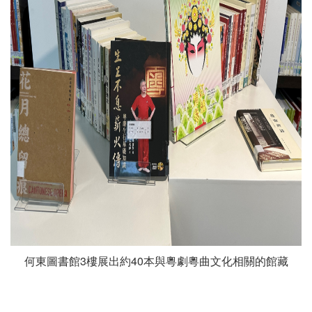
何東圖書館3樓展出約40本與粵劇粵曲文化相關的館藏