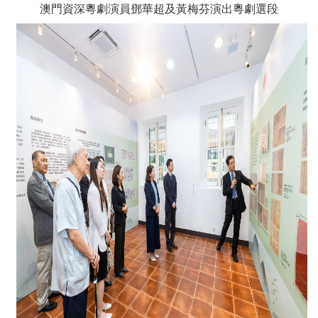
澳門資深粵劇演員鄧華超及黃梅芬演出粵劇選段