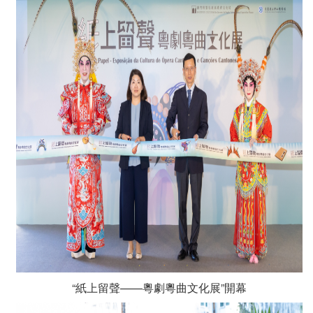
“紙上留聲——粵劇粵曲文化展”開幕