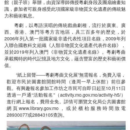
館（親子班）舉辦，由資深導師傳授粵劇身段及團扇繪畫知
識，參加者可親身感受此項國家級非物質文化遺產的傳統魅
力和藝術氣息。
粵劇，以粵語演唱的傳統戲曲劇種，流行於廣東、廣
西、香港、澳門等粵方言地區，具三百多年的歷史，於
2006年列入第一批國家級非遺代表性項目名錄，2009年列
入聯合國教科文組織《人類非物質文化遺產代表作名錄》，
並於2019年列入澳門《非物質文化遺產名錄》。粵劇粵曲
承載獨特的時代記憶及地方文化，蘊含豐富的歷史和藝術價
值。
“紙上留聲——粵劇粵曲文化展”無需報名，免費入場，
歡迎市民於圖書館開館時間（逢周一早上休館）前往參
觀。有興趣報名參加工作坊之市民可自即日起至10月11日
透過一戶通“活動報名”（activity.mo.gov.mo/activity-h5/）
進行網上報名，費用全免。詳情可瀏覽文化局公共圖書館
網頁www.library.gov.mo，或於櫃枱服務時間致電
28930077或28843105查詢。