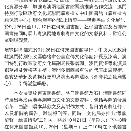
化資源分享，加強粵澳兩地圖書館閱讀推廣合作交流，澳門
特別行政區政府文化局聯同廣東省立中山圖書館（廣東省古
籍保護中心）聯合舉辦的“紙上留聲——粵劇粵曲文化展”，
於9月26日至11月12日在何東圖書館、氹仔圖書館及石排灣
圖書館同時展出粵澳兩地粵劇粵曲文化的文獻資料，歡迎公
眾到場觀賞。
展覽開幕儀式於9月26日在何東圖書館舉行，中央人民政府
駐澳門特別行政區聯絡辦公室宣傳文化部副部長殷汝濤、澳
門特別行政區政府文化局副局長張麗珊、澳門資深粵劇演員
鄧華超及黃梅芬主禮，澳門多個圖書單位的代表出席觀禮。
嘉賓鄧華超及黃梅芬更即席演出粵劇選段《佘賽花之殺廟盟
心》，引得滿堂喝彩。
本次展覽於何東圖書館、氹仔圖書館及石排灣圖書館同
時展出粵澳兩地粵劇粵曲文化的文獻資料，包括粵劇的發展
沿革，曲譜、唱本與戲文及其製作方式，昔日的粵劇紅伶，
以及相關的廣告、雜誌報刊等。同時，文化局亦推出“粵韻
留聲・繪畫留影”工作坊，將於10月21日（星期六）下午3時
在何東圖書館及10月29日（星期日）上午10時在下環圖書