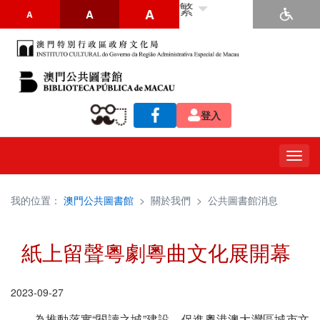
繁
A
A
A
登入
Togg
navig
我的位置：
澳門公共圖書館
>
關於我們
>
公共圖書館消息
紙上留聲粵劇粵曲文化展開幕
2023-09-27
為推動落實“閱讀之城”建設，促進粵港澳大灣區城市文