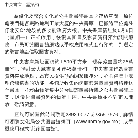
中央書庫 - 需預約
為優化及整合文化局公共圖書館書庫之存放空間，原位
處澳門提督馬路通利工業大廈的中央書庫，已搬遷至位處氹
仔北安O1地段的多功能政府大樓。中央書庫新址於6月8日
（星期一）正式啟用，恢復其圖書及影音資料預約調閱服
務，市民可於圖書館網站或手機應用程式進行預約，到選定
的取書地點借取圖書資料。
中央書庫新址面積約1,500平方米，現存藏書量約35萬
冊/件，預計最大藏書量可達45萬冊/件。中央書庫作為圖書
資料存放地點，為市民提供預約調閱服務外，亦具備集中處
理跨館還書的功能，各館所收集的跨館歸還圖書資料將運送
至書庫，並經由物流集中分發回該圖書所屬之公共圖書館上
架，以優化圖書資料的物流工序。中央書庫並不對市民開
放，敬請留意。
查詢可於開館時間致電2893 0077或2856 7576，詳情
可瀏覽文化局公共圖書館網頁（www.library.gov.mo）或手
機應用程式“我家圖書館”。