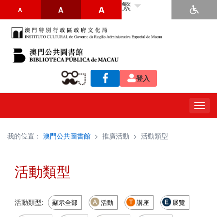
繁
A
A
A
登入
Togg
navig
我的位置：
澳門公共圖書館
>
推廣活動
>
活動類型
活動類型
活動類型:
顯示全部
活動
講座
展覽