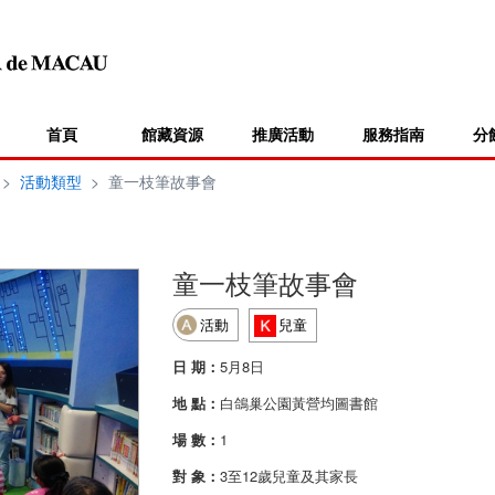
首頁
館藏資源
推廣活動
服務指南
分
>
活動類型
>
童一枝筆故事會
童一枝筆故事會
活動
兒童
日 期：
5月8日
地 點：
白鴿巢公園黃營均圖書館
場 數：
1
對 象：
3至12歲兒童及其家長