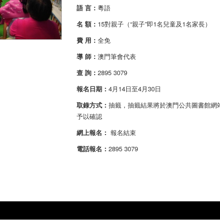
語 言：
粵語
名 額：
15對親子（“親子”即1名兒童及1名家長）
費 用：
全免
導 師：
澳門筆會代表
查 詢：
2895 3079
報名日期：
4月14日至4月30日
取錄方式：
抽籤，抽籤結果將於澳門公共圖書館網站及
予以確認
網上報名：
報名結束
電話報名：
2895 3079