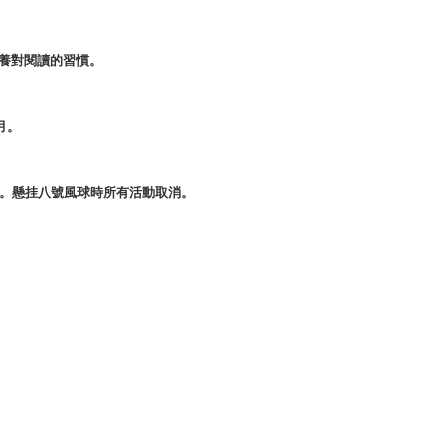
養對閱讀的習慣。
月。
行。懸挂八號風球時所有活動取消。