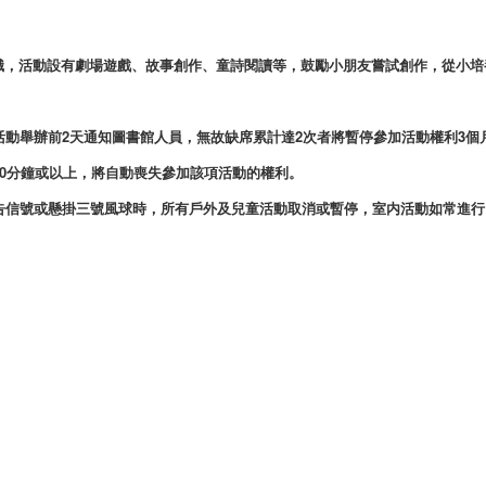
識，活動設有劇場遊戲、故事創作、童詩閱讀等，鼓勵小朋友嘗試創作，從小培
活動舉辦前2天通知圖書館人員，無故缺席累計達2次者將暫停參加活動權利3個
10分鐘或以上，將自動喪失參加該項活動的權利。
警告信號或懸掛三號風球時，所有戶外及兒童活動取消或暫停，室内活動如常進