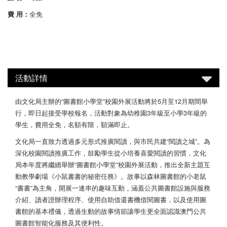
費 用：
全免
活動詳情
由文化局主辦的“圖書館小學堂”校園外展活動將於5月至12月期間舉
行，即日起接受學校報名，活動對象為幼稚園3年級至小學3年級的
學生，費用全免，名額有限，額滿即止。
文化局一直致力透過多元形式推廣閱讀，與市民共建“閱讀之城”。為
深化校園閱讀推廣工作，鼓勵學生從小培養喜愛閱讀的習慣，文化
局本年度將繼續舉辦“圖書館小學堂”校園外展活動，推出全新主題互
動教學劇場《小鼠書書的秘密任務》。故事以森林圖書館的小老鼠
“書書”為主角，開展一連串的趣味互動，涵蓋公共圖書館設施與服務
介紹、讀者證辦理程序、使用自助借還書機借閱圖書，以及使用圖
書館的基本禮儀，透過生動的故事情節讓學生更全面認識澳門公共
圖書館智能化服務及其便利性。