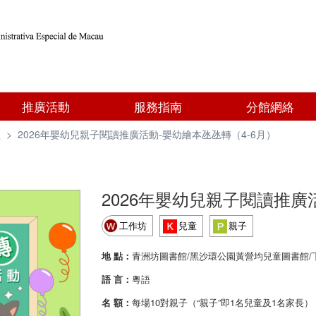
推廣活動
服務指南
分館網絡
型
>
2026年嬰幼兒親子閱讀推廣活動-嬰幼繪本氹氹轉（4-6月）
2026年嬰幼兒親子閱讀推廣
工作坊
兒童
親子
地 點：
青洲坊圖書館/黑沙環公園黃營均兒童圖書館/
語 言：
粵語
名 額：
每場10對親子（“親子”即1名兒童及1名家長）