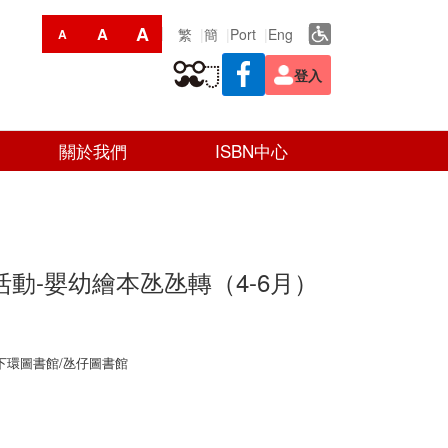
A
A
繁
簡
Port
Eng
A
登入
關於我們
ISBN中心
活動-嬰幼繪本氹氹轉（4-6月）
下環圖書館/氹仔圖書館