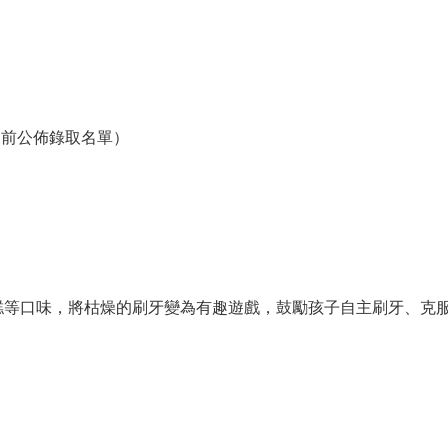
之前公佈錄取名單）
糕等口味，將枯燥的刷牙變為有趣遊戲，鼓勵孩子自主刷牙、克