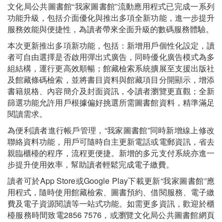
文化局公共圖書館“我家圖書館”流動應用程式已完成一系列
功能升級，包括介面優化與推出多項全新功能，進一步提升
服務效能與便捷性，為讀者帶來全面升級的數碼服務體驗。
本次更新推出多項新功能，包括：新增用戶個性化設定，讀
者可自由選擇是否啟用彈出式廣告，同時優化廣告模式為多
組結構，運行更高效順暢；館藏檢索系統擴展至支援出版社
及館藏條碼檢索，並將書目資料與館藏項目分開顯示，增添
書籍規格、內容簡介及封面資訊，令讀者瀏覽更直觀；全新
篩選功能允許用戶根據偏好挑選所需圖書館資料，精準滿足
閱讀需求。
為便利讀者進行帳戶管理，“我家圖書館”同時新增線上修改
聯絡資料功能，用戶可隨時自主更新電話或電郵資訊，省去
親臨櫃檯的程序，流程更便捷。新增的多元支付系統亦進一
步提升使用效率，幫助讀者輕鬆完成電子繳費。
讀者可於App Store或Google Play下載更新“我家圖書館”應
用程式，隨時使用館藏檢索、圖書預約、借閱服務、電子繳
費及電子資源閱讀等一站式功能。如需更多資訊，歡迎於櫃
檯服務時間致電2856 7576，或瀏覽文化局公共圖書館網頁