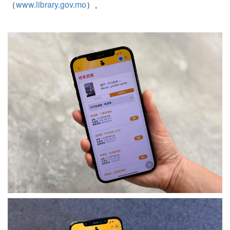
（
www.library.gov.mo
）。