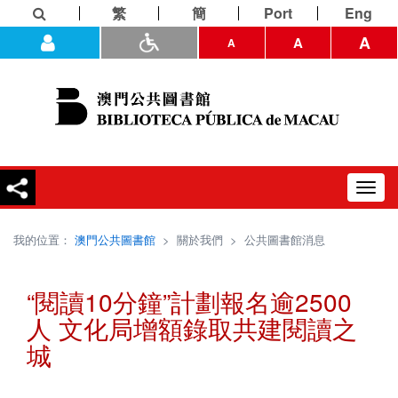
繁
簡
Port
Eng
A
A
A
Toggl
navig
我的位置：
澳門公共圖書館
>
關於我們
>
公共圖書館消息
“閱讀10分鐘”計劃報名逾2500
人 文化局增額錄取共建閱讀之
城