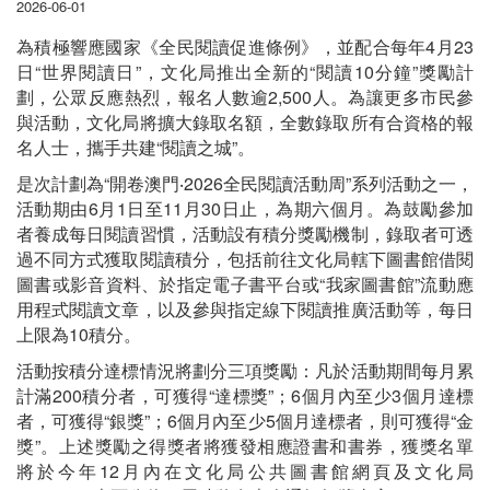
2026-06-01
為積極響應國家《全民閱讀促進條例》，並配合每年4月23
日“世界閱讀日”，文化局推出全新的“閱讀10分鐘”獎勵計
劃，公眾反應熱烈，報名人數逾2,500人。為讓更多市民參
與活動，文化局將擴大錄取名額，全數錄取所有合資格的報
名人士，攜手共建“閱讀之城”。
是次計劃為“開卷澳門‧2026全民閱讀活動周”系列活動之一，
活動期由6月1日至11月30日止，為期六個月。為鼓勵參加
者養成每日閱讀習慣，活動設有積分獎勵機制，錄取者可透
過不同方式獲取閱讀積分，包括前往文化局轄下圖書館借閱
圖書或影音資料、於指定電子書平台或“我家圖書館”流動應
用程式閱讀文章，以及參與指定線下閱讀推廣活動等，每日
上限為10積分。
活動按積分達標情況將劃分三項獎勵：凡於活動期間每月累
計滿200積分者，可獲得“達標獎”；6個月內至少3個月達標
者，可獲得“銀獎”；6個月內至少5個月達標者，則可獲得“金
獎”。上述獎勵之得獎者將獲發相應證書和書券，獲獎名單
將於今年12月內在文化局公共圖書館網頁及文化局