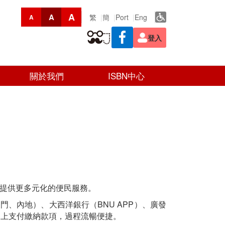
A
A
繁
簡
Port
Eng
A
登入
關於我們
ISBN中心
以提供更多元化的便民服務。
門、內地）、大西洋銀行（BNU APP）、廣發
式線上支付繳納款項，過程流暢便捷。