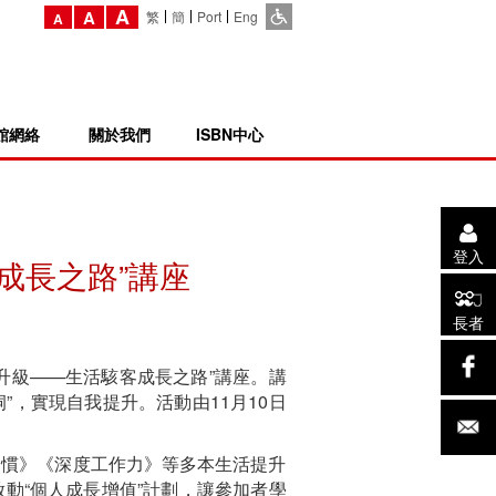
A
A
繁
簡
Port
Eng
A
館網絡
關於我們
ISBN中心
登入
成長之路”講座
長者
自升級——生活駭客成長之路”講座。講
”，實現自我提升。活動由11月10日
習慣》《深度工作力》等多本生活提升
動“個人成長增值”計劃，讓參加者學