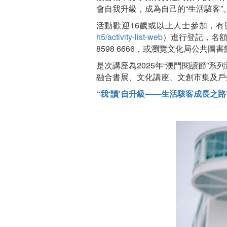
會自我升級，成為自己的“生活駭客”
活動歡迎16歲或以上人士參加，有興
h5/activity-list-web
）進行登記，名
8598 6666，或瀏覽文化局公共圖
是次講座為2025年“澳門閱讀節”
融合書展、文化講座、文創市集及戶
“我‘讀’自升級——生活駭客成長之路