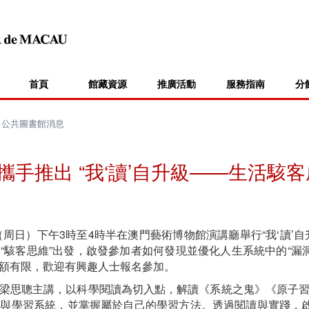
首頁
館藏資源
推廣活動
服務指南
分
>
公共圖書館消息
手推出 “我‘讀’自升級——生活駭客
（周日）下午3時至4時半在澳門藝術博物館演講廳舉行“我‘讀’
駭客思維”出發，啟發參加者如何發現並優化人生系統中的“漏洞
額有限，歡迎有興趣人士報名參加。
梁思聰主講，以科學閱讀為切入點，解讀《系統之鬼》《原子
與學習系統，並掌握屬於自己的學習方法。透過閱讀與實踐，啟