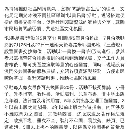
為持續推動社區閱讀風氣，宣揚“閱讀豐富生活”的理念，文
化局定期於本澳不同社區舉辦“以書易書”活動，透過搭建便
捷的圖書交換平台，促進社區閱讀資源的流通與分享，鼓勵
市民培養閱讀習慣，共造社區文化氛圍。
“以書易書”活動於5月至11月期間按單月份推出，7月份活動
將於7月26日及27日一連兩天於嘉路米耶圓形地 （三盞燈）
設置圖書交換攤位，活動以“一書換一書”的形式進行，參與
者只需攜帶符合換書規則的書籍到活動現場，交予工作人員
審核後，即可挑選並換取等量的心儀圖書。同時，現場設有
澳門公共圖書館服務展板，介紹各項資源與服務，方便市民
瞭解掌握，提升閱讀興趣，推動社區閲讀風氣。
活動每人每次最多可交換圖書20冊，活動不接受雜誌、小冊
子、升學指南、教科書、活動場刊、兒童布書、非本地出版
之年鑑、法律書及考試用書、5年以前出版之理工類圖書、3
年以前出版之電腦書、2年以前出版之旅遊指南、內容涉及
不雅或暴力之圖書、宗教類圖書、盜版或違反著作權法規
定、破損不堪、冊次不全、裝訂不牢固、易脫落、缺頁、已
遭塗污、5冊以上複本的圖書等，以確保交換圖書的質量及