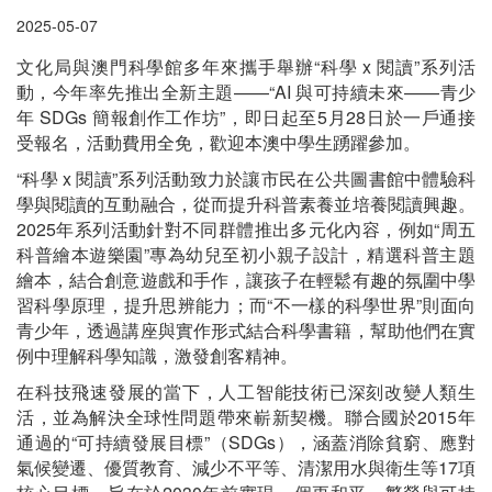
2025-05-07
文化局與澳門科學館多年來攜手舉辦“科學 x 閱讀”系列活
動，今年率先推出全新主題——“AI 與可持續未來——青少
年 SDGs 簡報創作工作坊”，即日起至5月28日於一戶通接
受報名，活動費用全免，歡迎本澳中學生踴躍參加。
“科學 x 閱讀”系列活動致力於讓市民在公共圖書館中體驗科
學與閱讀的互動融合，從而提升科普素養並培養閱讀興趣。
2025年系列活動針對不同群體推出多元化內容，例如“周五
科普繪本遊樂園”專為幼兒至初小親子設計，精選科普主題
繪本，結合創意遊戲和手作，讓孩子在輕鬆有趣的氛圍中學
習科學原理，提升思辨能力；而“不一樣的科學世界”則面向
青少年，透過講座與實作形式結合科學書籍，幫助他們在實
例中理解科學知識，激發創客精神。
在科技飛速發展的當下，人工智能技術已深刻改變人類生
活，並為解決全球性問題帶來嶄新契機。聯合國於2015年
通過的“可持續發展目標”（SDGs），涵蓋消除貧窮、應對
氣候變遷、優質教育、減少不平等、清潔用水與衛生等17項