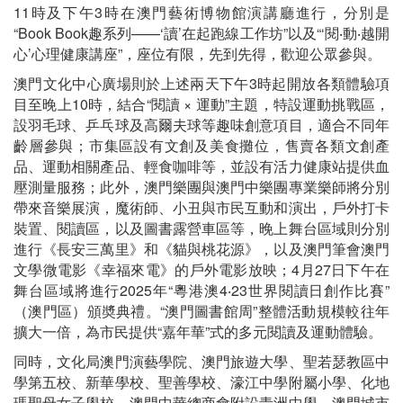
11時及下午3時在澳門藝術博物館演講廳進行，分別是
“Book Book趣系列——‘讀’在起跑線工作坊”以及“‘閱‧動‧越開
心’心理健康講座”，座位有限，先到先得，歡迎公眾參與。
澳門文化中心廣場則於上述兩天下午3時起開放各類體驗項
目至晚上10時，結合“閱讀 × 運動”主題，特設運動挑戰區，
設羽毛球、乒乓球及高爾夫球等趣味創意項目，適合不同年
齡層參與；市集區設有文創及美食攤位，售賣各類文創產
品、運動相關產品、輕食咖啡等，並設有活力健康站提供血
壓測量服務；此外，澳門樂團與澳門中樂團專業樂師將分別
帶來音樂展演，魔術師、小丑與市民互動和演出，戶外打卡
裝置、閱讀區，以及圖書露營車區等，晚上舞台區域則分別
進行《長安三萬里》和《貓與桃花源》，以及澳門筆會澳門
文學微電影《幸福來電》的戶外電影放映；4月27日下午在
舞台區域將進行2025年“粵港澳4‧23世界閱讀日創作比賽”
（澳門區）頒奬典禮。“澳門圖書館周”整體活動規模較往年
擴大一倍，為市民提供“嘉年華”式的多元閱讀及運動體驗。
同時，文化局澳門演藝學院、澳門旅遊大學、聖若瑟教區中
學第五校、新華學校、聖善學校、濠江中學附屬小學、化地
瑪聖母女子學校、澳門中華總商會附設青洲中學、澳門城市