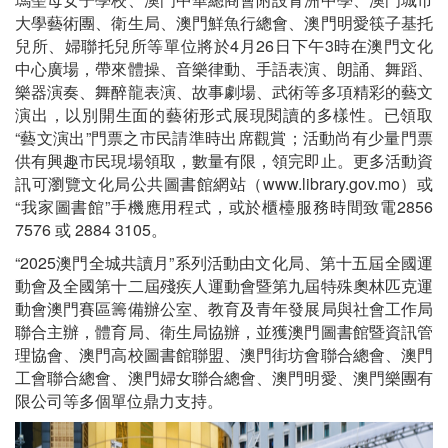
大學藝術團、衛生局、澳門鮮魚行總會、澳門明愛筷子基托
兒所、婦聯托兒所等單位將於4月26日下午3時在澳門文化
中心廣場，帶來體操、音樂律動、手語表演、朗誦、舞蹈、
樂器演奏、舞醉龍表演、故事劇場、武術等多項精彩的藝文
演出，以別開生面的藝術形式展現閱讀的多樣性。已領取
“藝文演出”門票之市民請準時出席觀賞；活動尚有少量門票
供有興趣市民現場領取，數量有限，領完即止。更多活動資
訊可瀏覽文化局公共圖書館網站（www.library.gov.mo）或
“我家圖書館”手機應用程式，或於櫃檯服務時間致電2856
7576 或 2884 3105。
“2025澳門全城共讀月”系列活動由文化局、第十五屆全國運
動會及全國第十二屆殘疾人運動會暨第九屆特殊奧林匹克運
動會澳門賽區籌備辦公室、教育及青年發展局與社會工作局
聯合主辦，體育局、衛生局協辦，並獲澳門圖書館暨資訊管
理協會、澳門高校圖書館聯盟、澳門街坊會聯合總會、澳門
工會聯合總會、澳門婦女聯合總會、澳門明愛、澳門樂團有
限公司等多個單位鼎力支持。