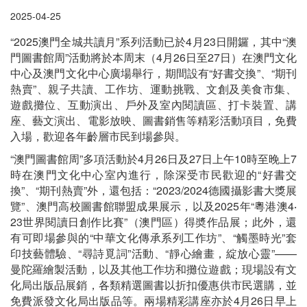
2025-04-25
“2025澳門全城共讀月”系列活動已於4月23日開鑼，其中“澳
門圖書館周”活動將於本周末（4月26日至27日）在澳門文化
中心及澳門文化中心廣場舉行，期間設有“好書交換”、“期刊
熱賣”、親子共讀、工作坊、運動挑戰、文創及美食市集、
遊戲攤位、互動演出、戶外及室內閱讀區、打卡裝置、講
座、藝文演出、電影放映、圖書銷售等精彩活動項目，免費
入場，歡迎各年齡層市民到場參與。
“澳門圖書館周”多項活動於4月26日及27日上午10時至晚上7
時在澳門文化中心室內進行，除深受市民歡迎的“好書交
換”、“期刊熱賣”外，還包括：“2023/2024德國攝影書大獎展
覽”、澳門高校圖書館聯盟成果展示，以及2025年“粵港澳4‧
23世界閱讀日創作比賽”（澳門區）得奬作品展；此外，還
有可即場參與的“中華文化傳承系列工作坊”、“觸墨時光”套
印技藝體驗、“尋詩覓詞”活動、“靜心繪畫，綻放心靈”——
曼陀羅繪製活動，以及其他工作坊和攤位遊戲；現場設有文
化局出版品展銷，各類精選圖書以折扣優惠供市民選購，並
免費派發文化局出版品等。兩場精彩講座亦於4月26日早上