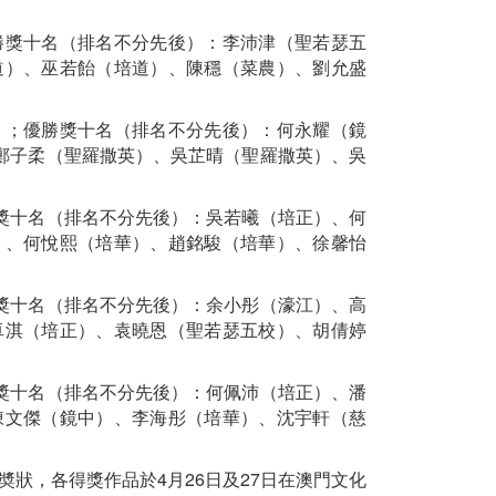
獎十名（排名不分先後）：李沛津（聖若瑟五
道）、巫若飴（培道）、陳穩（菜農）、劉允盛
；優勝獎十名（排名不分先後）：何永耀（鏡
鄭子柔（聖羅撒英）、吳芷晴（聖羅撒英）、吳
十名（排名不分先後）：吳若曦（培正）、何
）、何悅熙（培華）、趙銘駿（培華）、徐馨怡
十名（排名不分先後）：余小彤（濠江）、高
卓淇（培正）、袁曉恩（聖若瑟五校）、胡倩婷
十名（排名不分先後）：何佩沛（培正）、潘
陳文傑（鏡中）、李海彤（培華）、沈宇軒（慈
奬狀，各得獎作品於4月26日及27日在澳門文化