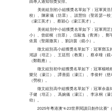
由專人通知領獎安排。
美術組別初小組獲獎名單如下：冠軍黃浩翔
校）、陳家儀（坊眾）、談慧怡（聖若瑟一校
（濠江英才）、蔡穎心（濠江英才）。
美術組別中小組獲獎名單如下：冠軍周芷妤
小）、曾鋐檳（坊眾）、伍駿逸（青洲）、鄭
依晨（聖羅撒英）、劉詩茵（鏡小）。
徵文組別高小組獲獎名單如下：冠軍鄧玉婷
澔諺（培正）、王廷熙（教業）、蔡卓曈（鏡
（鄭觀應）。
徵文組別初中組獲獎名單如下：冠軍楊曉桐
樂兒（濠江）、譚善茹（濠江）、李俊軒（慈
（勞校）。
徵文組別高中組獲獎名單如下：冠軍余嘉煒
子健（培正）、馮婉儀（濠江）、李泳桐（濠
幼）。
2025年粵港澳“4‧23世界閱讀日創作比賽