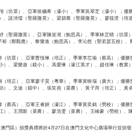
（坊眾）、亞軍侯樾希（濠小）、季軍吳翠芝（濠小）；優勝
）、談沛儒（聖羅撒英）、梁潁蕎（聖羅撒英）、廖筱澄（培
（聖羅撒英）、亞軍陳浚澔（鮑思高）、季軍林芷晴（坊眾）
芊裕（鄭觀應）、黎樂進（鮑思高）、李沁悠（聖若瑟五校）、
（坊眾）、亞軍曹悅琳（培正）、季軍李芯瑜（蔡高）；優勝獎
小）、梁樂遊（鏡小）、馮愛琳（濠江英才）、趙佳琳（教業
（培正）、亞軍廖子昊（粵華）、季軍黃映瑞（廣大）；優勝獎
幼）、文迪（鏡中）、張笑燕（菜農）、黃子芮（培正）、黃
（蔡高）、亞軍王睿妍（濠江）、季軍黃奕銘（勞校）；優勝獎
江）、王潤新（菜農）、廖浩雯（菜農）、王峻豪（勞校）、
”（澳門區）頒獎典禮將於4月27日在澳門文化中心廣場舉行並頒發