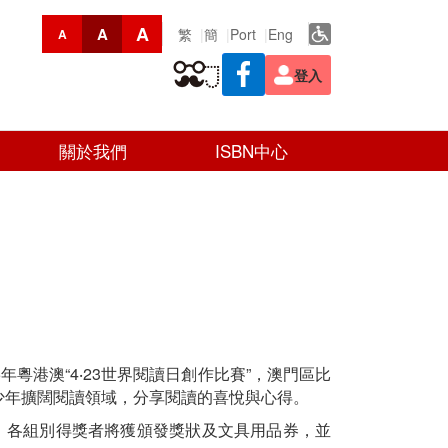
A
A
繁
簡
Port
Eng
A
登入
關於我們
ISBN中心
粵港澳“4‧23世界閱讀日創作比賽”，澳門區比
少年擴闊閱讀領域，分享閱讀的喜悅與心得。
，各組別得獎者將獲頒發獎狀及文具用品券，並