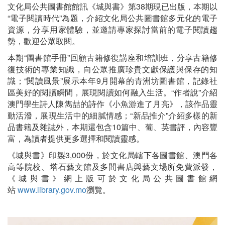
文化局公共圖書館館訊《城與書》第38期現已出版，本期以
“電子閱讀時代”為題，介紹文化局公共圖書館多元化的電子
資源，分享用家體驗，並邀請專家探討當前的電子閱讀趨
勢，歡迎公眾取閱。
本期“圖書館手冊”回顧古籍修復講座和培訓班，分享古籍修
復技術的專業知識，向公眾推廣珍貴文獻保護與保存的知
識；“閱讀風景”展示本年9月開幕的青洲坊圖書館，記錄社
區美好的閱讀瞬間，展現閱讀如何融入生活。“作者說”介紹
澳門學生詩人陳雋喆的詩作《小魚游進了月亮》，該作品靈
動活潑，展現生活中的細膩情感；“新品推介”介紹多樣的新
品書籍及雜誌外，本期還包含10篇中、葡、英書評，內容豐
富，為讀者提供更多選擇和閱讀靈感。
《城與書》印製3,000份，於文化局轄下各圖書館、澳門各
高等院校、塔石藝文館及多間書店與藝文場所免費派發，
《城與書》網上版可於文化局公共圖書館網
站
www.library.gov.mo
瀏覽。