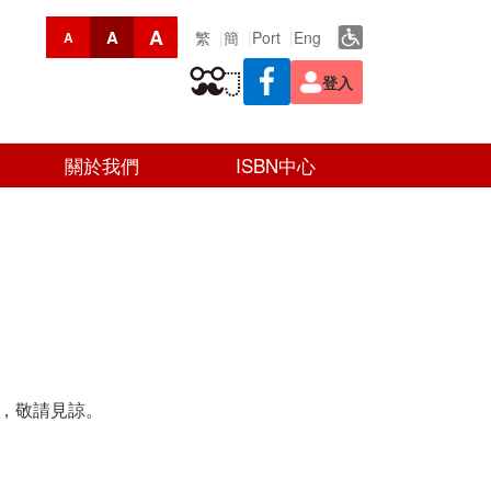
A
A
繁
簡
Port
Eng
A
登入
關於我們
ISBN中心
消，敬請見諒。