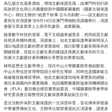
為弘揚文化遺產價值，增強文獻保護意識，由澳門特別行政
區政府文化局公共圖書館與中國國家圖書館（國家古籍保護
中心）聯合主辦的“‘紙墨千秋事 古今共斟酌’——談文獻的生
產與生存演講會”於9月14日在澳門博物館演講廳舉行，演講
會吸引眾多業界人士與市民參與，成果圓滿。
隨著數字科技的發展，電子文檔越來越普及，然而紙質文獻
依然具有獨特價值。演講會上，知名文獻保護專家林明深入
淺出地講述文獻的歷史發展過程，探討影響文獻長期保存的
關鍵因素，並提出文獻生產的建議及推薦文獻保存的方法，
與廣大文獻愛好者和機構分享豐富的專業知識。
林明是歷史文獻學博士，現任中山大學圖書館常務副館長、
中山大學信息管理學院碩士研究生導師，同時也是國家級古
籍修復技藝傳習導師。他在文獻保護領域有著豐富的經驗，
擔任多個國內外重要職務，包括國際圖書館協會與機構聯合
會（IFLA）書目概念模型審查組委員、中國圖書館學會學術
研究委員會古籍整理與文獻保護專業組副主任等。
是次活動作為對文獻保護的一次深度科普，旨在傳承與發揚
中華優秀傳統文化。主辦單位期望通過此次演講會，讓更多