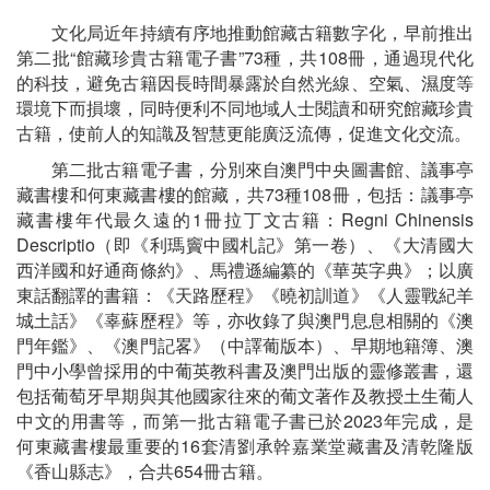
文化局近年持續有序地推動館藏古籍數字化，早前推出
第二批“館藏珍貴古籍電子書”73種，共108冊，通過現代化
的科技，避免古籍因長時間暴露於自然光線、空氣、濕度等
環境下而損壞，同時便利不同地域人士閱讀和研究館藏珍貴
古籍，使前人的知識及智慧更能廣泛流傳，促進文化交流。
第二批古籍電子書，分別來自澳門中央圖書館、議事亭
藏書樓和何東藏書樓的館藏，共73種108冊，包括：議事亭
藏書樓年代最久遠的1冊拉丁文古籍：Regni Chinensis
Descriptio（即《利瑪竇中國札記》第一卷）、《大清國大
西洋國和好通商條約》、馬禮遜編纂的《華英字典》；以廣
東話翻譯的書籍：《天路歷程》《曉初訓道》《人靈戰紀羊
城土話》《辜蘇歷程》等，亦收錄了與澳門息息相關的《澳
門年鑑》、《澳門記畧》（中譯葡版本）、早期地籍簿、澳
門中小學曾採用的中葡英教科書及澳門出版的靈修叢書，還
包括葡萄牙早期與其他國家往來的葡文著作及教授土生葡人
中文的用書等，而第一批古籍電子書已於2023年完成，是
何東藏書樓最重要的16套清劉承幹嘉業堂藏書及清乾隆版
《香山縣志》，合共654冊古籍。