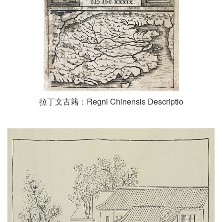
拉丁文古籍：Regni Chinensis Descriptio