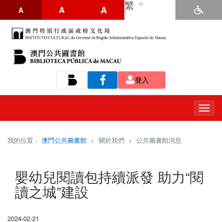
繁
A
A
A
登入
Tog
navi
我的位置：
澳門公共圖書館
>
關於我們
>
公共圖書館消息
嬰幼兒閱讀包持續派發 助力“閱
讀之城”建設
2024-02-21