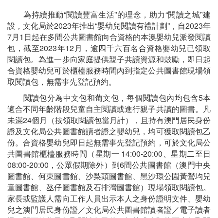
為持續推動“閱讀豐富生活”的理念，助力“閱讀之城”建
設，文化局於2023年推出“嬰幼兒閱讀有禮計劃”，自2023年
7月1日起在多間公共圖書館向合資格的本澳嬰幼兒派發閱讀
包，截至2023年12月，逾四千六百名合資格嬰幼兒已領取
閱讀包。為進一步向家庭提供親子共讀資源和鼓勵，即日起
合資格嬰幼兒可於櫃檯服務時間內到指定公共圖書館現場領
取閱讀包，無需事先登記預約。
閱讀包分為中文包和葡文包，每個閱讀包內均包含5本
適合不同年齡階段兒童自主閱讀或進行親子共讀的圖書。凡
未滿24個月（按領取閱讀包當月計），且持有澳門居民身份
證及文化局公共圖書館讀者證之嬰幼兒，均可獲取閱讀包乙
份。合資格嬰幼兒即日起無需事先登記預約，可於文化局公
共圖書館櫃檯服務時間（星期一 14:00-20:00、星期二至日
08:00-20:00，公眾假期除外）到6間公共圖書館（澳門中央
圖書館、何東圖書館、沙梨頭圖書館、黑沙環公園黃營均兒
童圖書館、氹仔圖書館及石排灣圖書館）現場領取閱讀包。
家長或監護人需向工作人員出示本人之身份證明文件、嬰幼
兒之澳門居民身份證／文化局公共圖書館讀者證／電子讀者