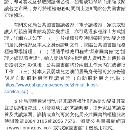
證，即可簽收及領取閱讀包乙份。如曾成功預約而未領取閱
讀包之市民，亦可於櫃檯服務時間到上述6間館公共圖書館
即場領取。
有關文化局公共圖書館讀者證／電子讀者證，家長或監
護人可親臨圖書館為嬰幼兒辦理，亦可透過多種線上方式辦
理，詳細方式如下：（一）於櫃檯服務時間帶同嬰幼兒之澳
門居民身份證及本人之身份證明文件，親臨公共圖書館服務
櫃檯即場辦理；（二）透過手機應用程式“我家圖書館”之“辦
理／續期讀者證”，輸入嬰幼兒的指定個人資料及上傳其身
份證明文件影像後，公共圖書館將於兩個工作天內完成審批
工作；（三）持本人及嬰幼兒之澳門居民身份證可於身份證
明局自助服務機辦理讀者證（自助服務機之地點：
https://www.dsi.gov.mo/eservice/zh/muti-kiosk-
service.jsp
）。
文化局期望透過“嬰幼兒閱讀有禮計劃”為嬰幼兒及其家
庭提供閱讀資源，引發嬰幼兒的閱讀興趣，提升家庭閱讀素
養及共讀氛圍。詳情或查詢可於文化局公共圖書館櫃檯服務
時間致電2884 3105或2856 7576、瀏覽公共圖書館網頁
（www.library.gov.mo）或“我家圖書館”手機應用程式。