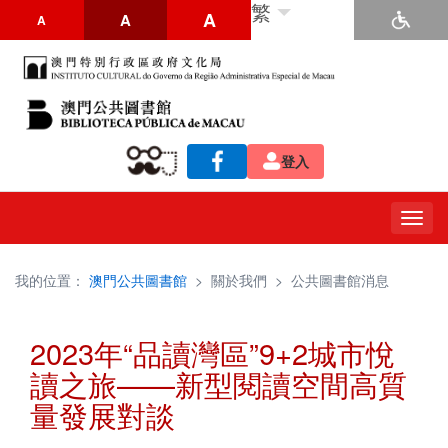
繁
A
A
A
登入
Togg
navig
我的位置：
澳門公共圖書館
>
關於我們
>
公共圖書館消息
2023年“品讀灣區”9+2城市悅
讀之旅——新型閱讀空間高質
量發展對談