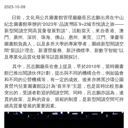
2023-10-09
日前，文化局公共圖書館管理廳廳長呂志鵬出席在中山
紀念圖書館舉辦的“2023年‘品讀灣區’9+2城市悅讀之旅——
新型閱讀空間高質量發展對談”，活動當天，來自香港、澳
門、廣州、深圳、珠海、佛山、惠州、東莞、江門、肇慶等
圖書館負責人，以及多所大學的專家學者，圍繞新型閱讀空
間“新設計理念、新運營服務、新評價標準、新數字智能”以
及專業化品質化發展等話題展開探討。
其中，呂志鵬廳長在會上提及，早於2010年，當時圖書
館已推出閱讀伙伴計劃，提出與不同的機構合作，例如協會
和不同的公營機構等，有一定的成效。後來亦將黑沙環公園
黃營均兒童圖書館設計為“喜羊羊”主題，也是當時比較形象
突出的，受讀者歡迎的閱讀空間。同時，呂志鵬亦認為，連
貫的政策、足夠的資金、規範的制度，是新型閱讀空間可持
續高質量發展的重要因素。