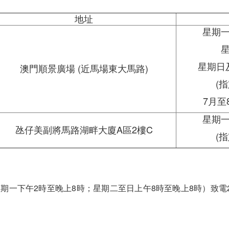
地址
星期一至
星
星期日及公
澳門順景廣場 (近馬場東大馬路)
(
7月至8
星期一至
氹仔美副將馬路湖畔大廈A區2樓C
(
午2時至晚上8時；星期二至日上午8時至晚上8時）致電2855 80