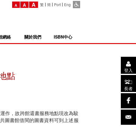
A
A
繁
簡
Port
Eng
A
館網絡
關於我們
ISBN中心
登入
地點
長者
止運作，故跨館還書服務地點現改為駿
公共圖書館借閱的圖書資料可到上述服