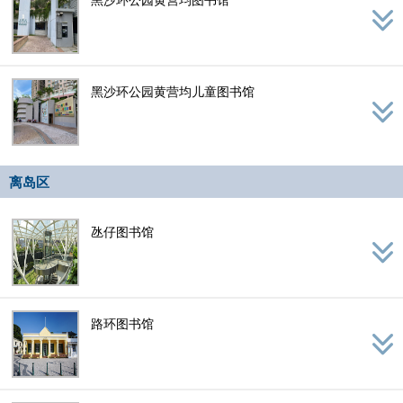
黑沙环公园黄营均儿童图书馆
离岛区
氹仔图书馆
路环图书馆