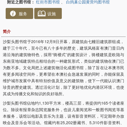
附近之图书馆：
红街市图书馆
、
白鸽巢公园黄营均图书馆
服务
设施
简介
沙梨头图书馆于2016年12月9日开幕，原建筑由七幢旧建筑群组成，
建于三十年代，至今已有八十多年的歷史，建筑风格富有澳门昔日内
港沿海的建筑物特色，採用“骑楼式”的建筑设计，骑楼建筑是欧陆与
东南亚地域建筑特点相结合的一种建筑形式，类似的建筑物在澳门已
为数不多。文化局把上述建筑物活化成图书馆，除了旨在让本澳市民
有更多阅读空间外，更希望在本澳社会急速发展的同时，亦能保留及
维护城市发展中具有特别价值及意义的建筑物，使下一代能认识澳门
珍贵的歷史建筑。透过活化计划，除了更好地优化内港区环境，也使
其成为传播文化和知识的良好场所。
沙梨头图书馆佔地约1,130平方米，楼高三层，将提供约165个读者座
位。除设有报章杂志閲览服务外，也设儿童阅览和一般图书阅览等基
本服务，该馆以电影及音乐为主题，设有影音资料区，可定期举办放
映会及音乐会等活动。馆藏约有25,202册藏书、5,310件影音资料、