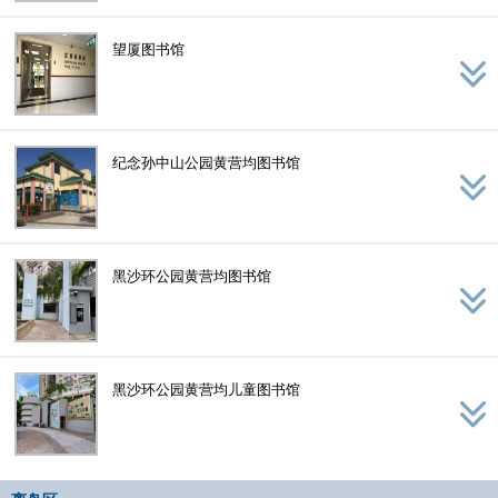
望厦图书馆
纪念孙中山公园黄营均图书馆
黑沙环公园黄营均图书馆
黑沙环公园黄营均儿童图书馆