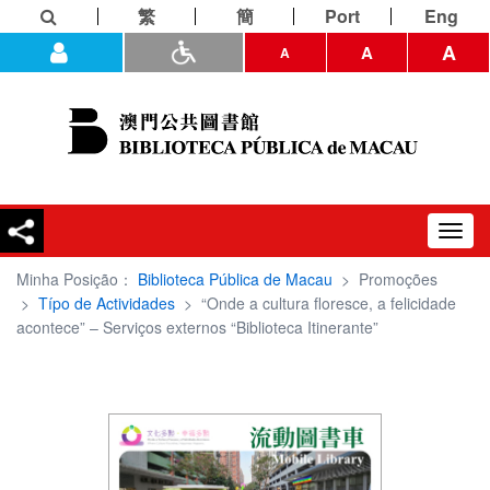
繁
簡
Port
Eng
A
A
A
Toggl
navig
Minha Posição：
Biblioteca Pública de Macau
>
Promoções
>
Típo de Actividades
>
“Onde a cultura floresce, a felicidade
acontece” – Serviços externos “Biblioteca Itinerante”