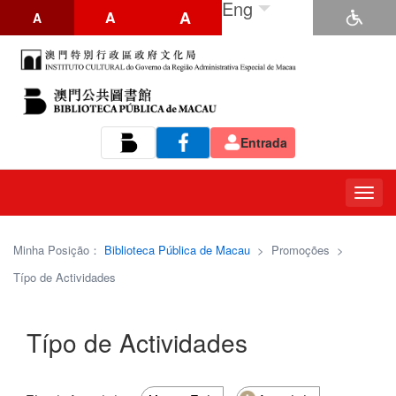
Eng
A
A
A
Entrada
Tog
navi
Minha Posição：
Biblioteca Pública de Macau
>
Promoções
>
Típo de Actividades
Típo de Actividades