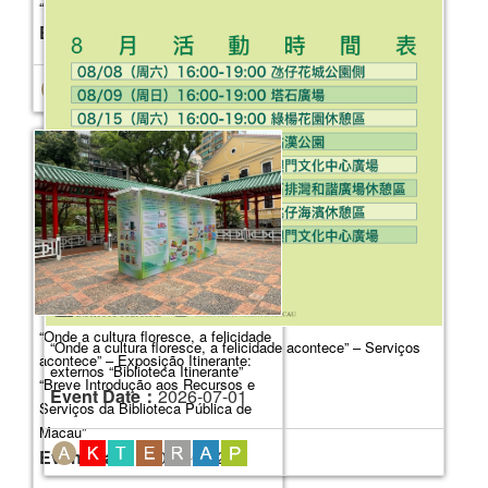
“Biblioteca Itinerante”
Event Date：
2026-05-09
“Onde a cultura floresce, a felicidade
“Onde a cultura floresce, a felicidade acontece” – Serviços
acontece” – Exposição Itinerante:
externos “Biblioteca Itinerante”
“Breve Introdução aos Recursos e
Event Date：
2026-07-01
Serviços da Biblioteca Pública de
Macau”
Event Date：
2026-04-27