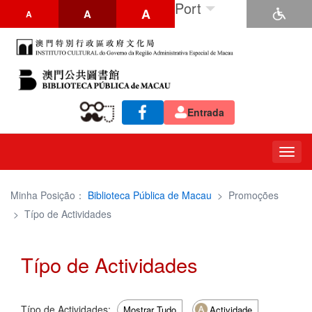
Port
A
A
A
Entrada
Togg
navig
Minha Posição：
Biblioteca Pública de Macau
>
Promoções
>
Típo de Actividades
Típo de Actividades
Típo de Actividades:
Mostrar Tudo
Actividade