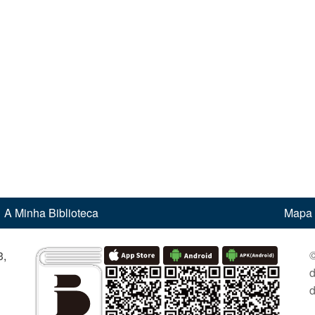
A Minha Biblioteca
Mapa 
©
,
d