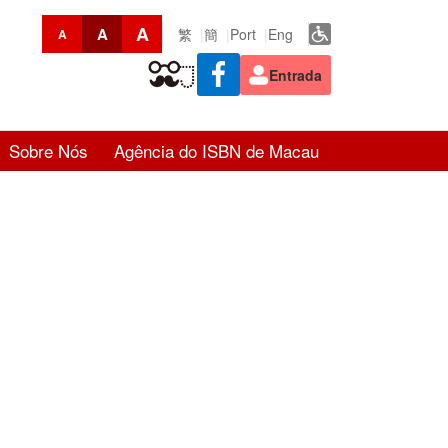
A
A
繁
簡
Port
Eng
A
Entrada
Sobre Nós
Agência do ISBN de Macau