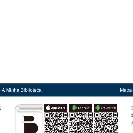
A Minha Biblioteca
Mapa 
©
,
d