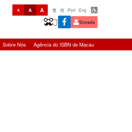
A
A
繁
簡
Port
Eng
A
Entrada
Sobre Nós
Agência do ISBN de Macau