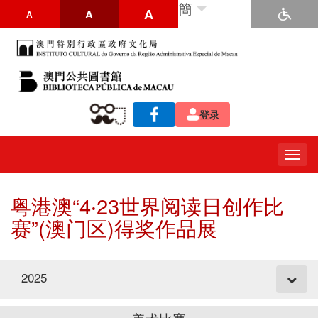
簡
A
A
A
登录
Togg
navig
粤港澳“4‧23世界阅读日创作比
赛”(澳门区)得奖作品展
2025