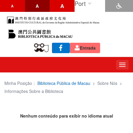
Port
A
A
A
Entrada
Togg
navig
Minha Posição：
Biblioteca Pública de Macau
>
Sobre Nós
>
Informações Sobre a Biblioteca
Nenhum conteúdo para exibir no idioma atual