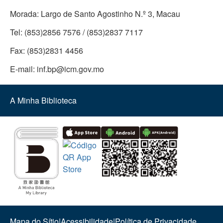
Morada:
Largo de Santo Agostinho N.º 3, Macau
Tel:
(853)2856 7576 / (853)2837 7117
Fax:
(853)2831 4456
E-mail:
inf.bp@icm.gov.mo
A Minha Biblioteca
Mapa do Sítio
|
Acessibilidade
|
Política de Privacidade